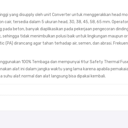
 tinggi yang disupply oleh unit Converter untuk menggerakkan head m
 cair, tersedia dalam 5 ukuran head, 30, 38, 45, 58, 65 mm. Operato
g pada beton, banyak diaplikasikan pada pekerjaan pengecoran dinding
 sehingga tidak menimbulkan polusi baik untuk lingkungan maupun oran
lastic (PA) dirancang agar tahan terhadap air, semen, dan abrasi. Fre
Menggunakan 100% Tembaga dan mempunyai fitur Safety Thermal Fuse
nakan alat ini dalam jangka waktu yang lama karena apabila pemakaia
 suhu alat normal dan alat langsung bisa dipakai kembali.