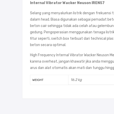
Internal Vibrator Wacker Neuson IREN57
Selang yang menyalurkan listrik dengan frekuensi
dalam head. Biasa digunakan sebagai pemadat beton
beton cair sehingga tidak ada celah atau gelembun
gedung. Pengoperasian menggunakan tenaga listrik,
fitur seperti, switch box terbuat dari technical p
beton secara optimal.
High Frequency Internal Vibrator Wacker Neuson 
karena overheat, jangan khawatir jika anda menggu
arus dan alat otomatis akan mati dan tunggu hingga
16.2 kg
WEIGHT