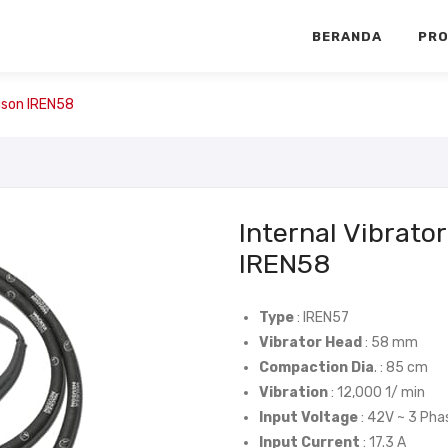
BERANDA
PR
uson IREN58
Internal Vibrat
IREN58
Type
: IREN57
Vibrator Head
: 58 mm
Compaction Dia
. : 85 cm
Vibration
: 12,000 1/ min
Input Voltage
: 42V ~ 3 Pha
Input Current
: 17.3 A