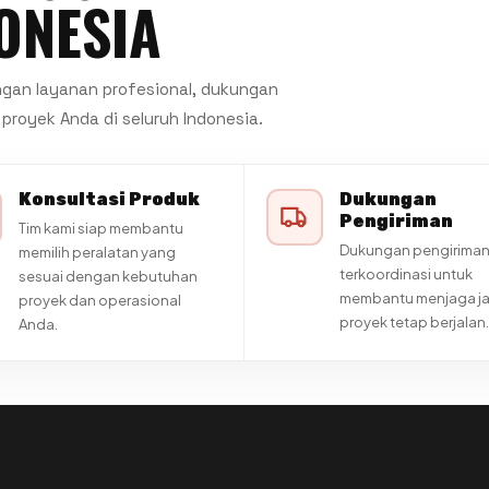
ONESIA
gan layanan profesional, dukungan
proyek Anda di seluruh Indonesia.
Konsultasi Produk
Dukungan
Pengiriman
Tim kami siap membantu
Dukungan pengiriman
memilih peralatan yang
terkoordinasi untuk
sesuai dengan kebutuhan
membantu menjaga j
proyek dan operasional
proyek tetap berjalan.
Anda.