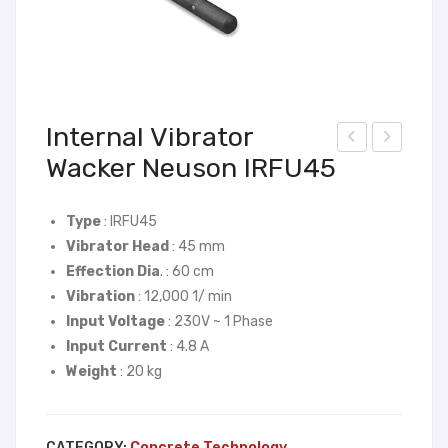
Internal Vibrator
Wacker Neuson IRFU45
idar
nte
Bet
rnal
on
Vibr
Type
: IRFU45
Vibrator Head
: 45 mm
Wac
ato
Effection Dia
. : 60 cm
ker
r
Vibration
: 12,000 1/ min
Neu
Wac
Input Voltage
: 230V ~ 1 Phase
son
ker
Input Current
: 4.8 A
P35
Neu
Weight
: 20 kg
A
son
(Co
IRF
ncr
U5
CATEGORY:
Concrete Technology