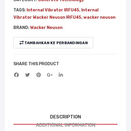
ete
8
TAGS:
Internal Vibrator IRFU45
,
Internal
Scr
Vibrator Wacker Neuson IRFU45
,
wacker neuson
eed
BRAND:
Wacker Neuson
)
TAMBAHKAN KE PERBANDINGAN
SHARE THIS PRODUCT
DESCRIPTION
ADDITIONAL INFORMATION