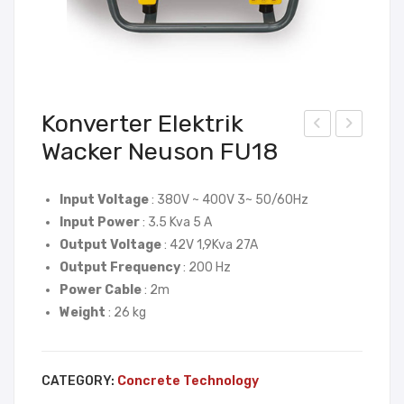
Konverter Elektrik
Wacker Neuson FU18
onv
onv
erte
erte
r
r
Input Voltage
: 380V ~ 400V 3~ 50/60Hz
Input Power
: 3.5 Kva 5 A
Elek
Elek
Output Voltage
: 42V 1,9Kva 27A
trik
trik
Output Frequency
: 200 Hz
Wac
Wac
Power Cable
: 2m
ker
ker
Weight
: 26 kg
Neu
Neu
son
son
FU
FU
CATEGORY:
Concrete Technology
5z
E2