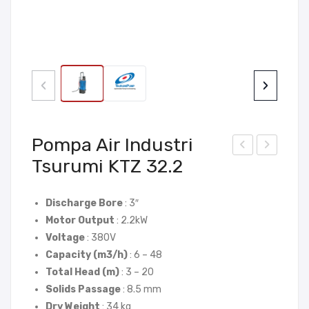
‹
›
Pompa Air Industri
Tsurumi KTZ 32.2
om
om
pa
pa
Air
Air
Discharge Bore
: 3″
Motor Output
: 2.2kW
Ind
Ind
Voltage
: 380V
ustr
ustr
Capacity (m3/h)
: 6 – 48
i
i
Total Head (m)
: 3 – 20
Tsu
Tsu
Solids Passage
: 8.5 mm
rum
rum
Dry Weight
: 34 kg